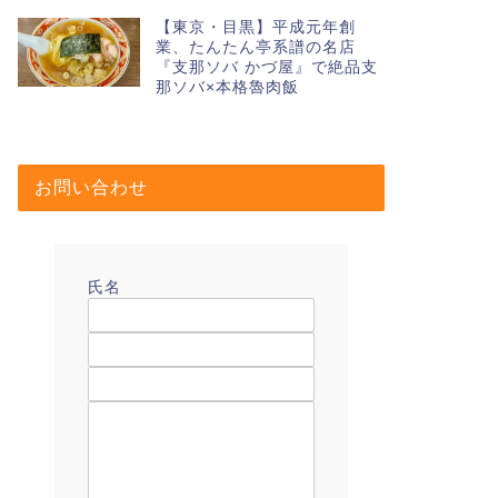
【東京・目黒】平成元年創
業、たんたん亭系譜の名店
『支那ソバ かづ屋』で絶品支
那ソバ×本格魯肉飯
お問い合わせ
氏名
メールアドレス
題名
メッセージ本文