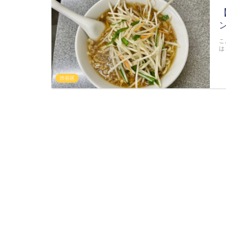
こ
は
渋谷区