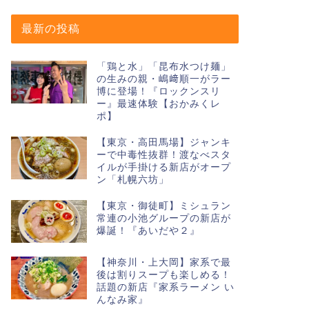
最新の投稿
「鶏と水」「昆布水つけ麺」
の生みの親・嶋﨑順一がラー
博に登場！『ロックンスリ
ー』最速体験【おかみくレ
ポ】
【東京・高田馬場】ジャンキ
ーで中毒性抜群！渡なべスタ
イルが手掛ける新店がオープ
ン「札幌六坊」
【東京・御徒町】ミシュラン
常連の小池グループの新店が
爆誕！『あいだや２』
【神奈川・上大岡】家系で最
後は割りスープも楽しめる！
話題の新店『家系ラーメン い
んなみ家』