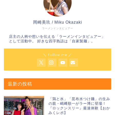
岡崎美玖 / Miku Okazaki
ラーメンインタビュアー
店主の人柄や想いを伝える「ラーメンインタビュアー」
として活動中。 好きな四字熟語は「自家製麺」。
＼ Follow me ／
最新の投稿
「鶏と水」「昆布水つけ麺」の生み
の親・嶋﨑順一がラー博に登場！
『ロックンスリー』最速体験【おか
みくレポ】