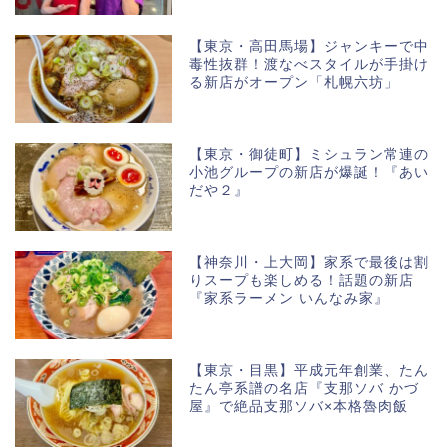
【東京・高田馬場】ジャンキーで中
毒性抜群！渡なべスタイルが手掛け
る新店がオープン「札幌六坊」
【東京・御徒町】ミシュラン常連の
小池グループの新店が爆誕！『あい
だや２』
【神奈川・上大岡】家系で最後は割
りスープも楽しめる！話題の新店
『家系ラーメン いんなみ家』
【東京・目黒】平成元年創業、たん
たん亭系譜の名店『支那ソバ かづ
屋』で絶品支那ソバ×本格魯肉飯