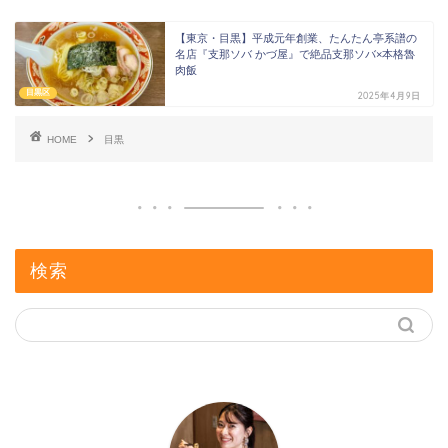
【東京・目黒】平成元年創業、たんたん亭系譜の
名店『支那ソバ かづ屋』で絶品支那ソバ×本格魯
肉飯
目黒区
2025年4月9日
HOME
目黒
検索