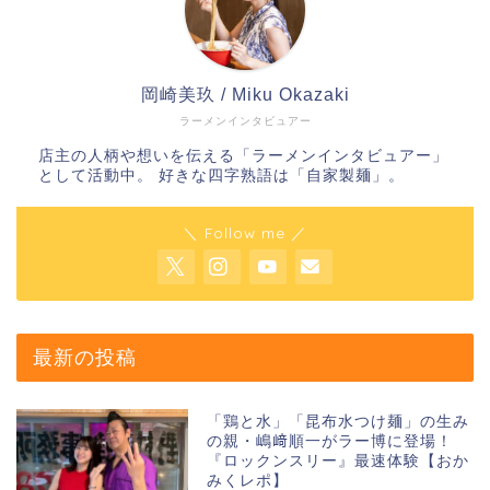
岡崎美玖 / Miku Okazaki
ラーメンインタビュアー
店主の人柄や想いを伝える「ラーメンインタビュアー」
として活動中。 好きな四字熟語は「自家製麺」。
＼ Follow me ／
最新の投稿
「鶏と水」「昆布水つけ麺」の生み
の親・嶋﨑順一がラー博に登場！
『ロックンスリー』最速体験【おか
みくレポ】