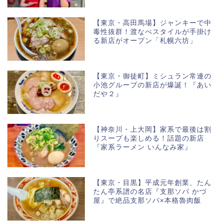
【東京・高田馬場】ジャンキーで中
毒性抜群！渡なべスタイルが手掛け
る新店がオープン「札幌六坊」
【東京・御徒町】ミシュラン常連の
小池グループの新店が爆誕！『あい
だや２』
【神奈川・上大岡】家系で最後は割
りスープも楽しめる！話題の新店
『家系ラーメン いんなみ家』
【東京・目黒】平成元年創業、たん
たん亭系譜の名店『支那ソバ かづ
屋』で絶品支那ソバ×本格魯肉飯