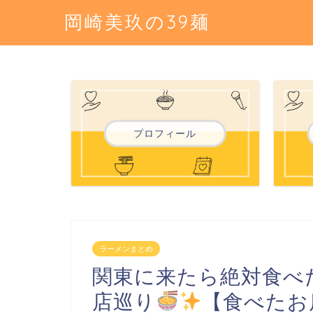
岡崎美玖の39麺
プロフィール
ラーメンまとめ
関東に来たら絶対食べ
店巡り
【食べたお