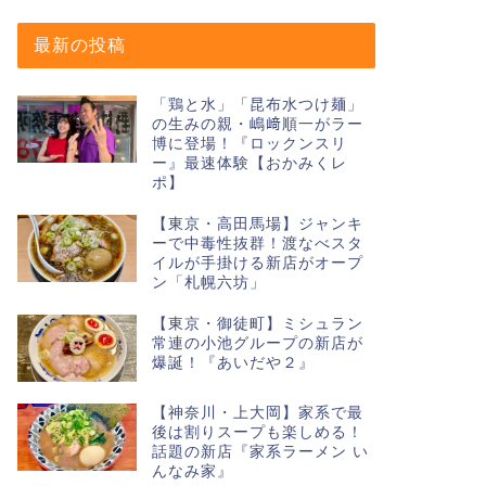
最新の投稿
「鶏と水」「昆布水つけ麺」
の生みの親・嶋﨑順一がラー
博に登場！『ロックンスリ
ー』最速体験【おかみくレ
ポ】
【東京・高田馬場】ジャンキ
ーで中毒性抜群！渡なべスタ
イルが手掛ける新店がオープ
ン「札幌六坊」
【東京・御徒町】ミシュラン
常連の小池グループの新店が
爆誕！『あいだや２』
【神奈川・上大岡】家系で最
後は割りスープも楽しめる！
話題の新店『家系ラーメン い
んなみ家』