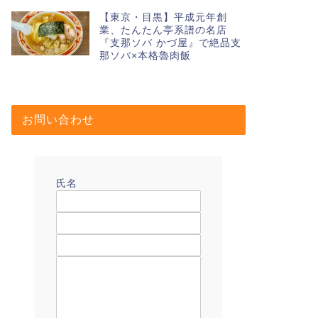
【東京・目黒】平成元年創
業、たんたん亭系譜の名店
『支那ソバ かづ屋』で絶品支
那ソバ×本格魯肉飯
お問い合わせ
氏名
メールアドレス
題名
メッセージ本文