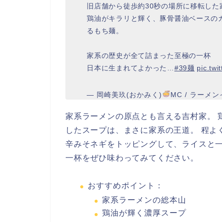
旧店舗から徒歩約30秒の場所に移転した
鶏油がキラリと輝く、豚骨醤油ベースの
るもち麺。
家系の歴史が全て詰まった至極の一杯
日本に生まれてよかった…
#39麺
pic.twi
— 岡崎美玖(おかみく)
MC / ラーメン
家系ラーメンの原点とも言える吉村家。 
したスープは、まさに家系の王道。 程よ
辛みそネギをトッピングして、ライスと一
一杯をぜひ味わってみてください。
おすすめポイント：
家系ラーメンの総本山
鶏油が輝く濃厚スープ