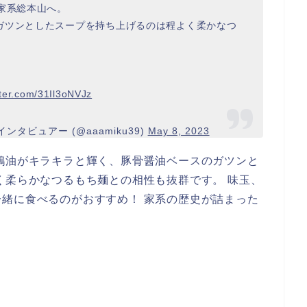
家系総本山へ。
ガツンとしたスープを持ち上げるのは程よく柔かなつ
tter.com/31Il3oNVJz
インタビュアー (@aaamiku39)
May 8, 2023
鶏油がキラキラと輝く、豚骨醤油ベースのガツンと
く柔らかなつるもち麺との相性も抜群です。 味玉、
緒に食べるのがおすすめ！ 家系の歴史が詰まった