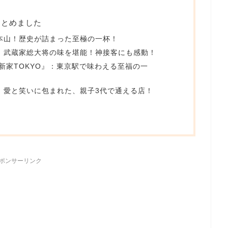
まとめました
総本山！歴史が詰まった至極の一杯！
』：武蔵家総大将の味を堪能！神接客にも感動！
革新家TOKYO』：東京駅で味わえる至福の一
』：愛と笑いに包まれた、親子3代で通える店！
ポンサーリンク