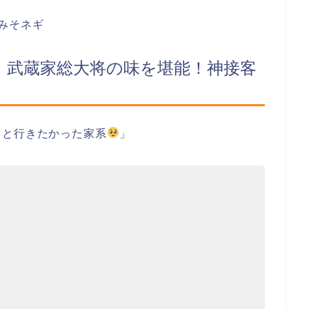
みそネギ
』：武蔵家総大将の味を堪能！神接客
っと行きたかった家系
」