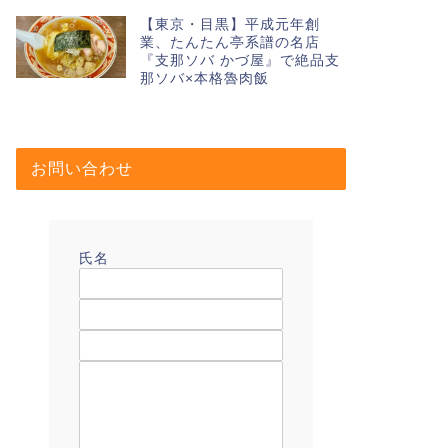
【東京・目黒】平成元年創
業、たんたん亭系譜の名店
『支那ソバ かづ屋』で絶品支
那ソバ×本格魯肉飯
お問い合わせ
氏名
メールアドレス
題名
メッセージ本文