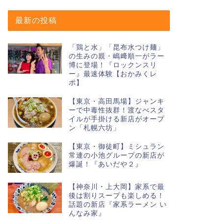
最新の投稿
「鶏と水」「昆布水つけ麺」
の生みの親・嶋﨑順一がラー
博に登場！『ロックンスリ
ー』最速体験【おかみくレ
ポ】
【東京・高田馬場】ジャンキ
ーで中毒性抜群！渡なべスタ
イルが手掛ける新店がオープ
ン「札幌六坊」
【東京・御徒町】ミシュラン
常連の小池グループの新店が
爆誕！『あいだや２』
【神奈川・上大岡】家系で最
後は割りスープも楽しめる！
話題の新店『家系ラーメン い
んなみ家』