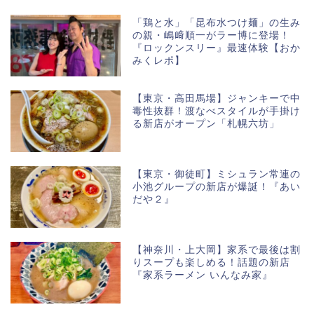
「鶏と水」「昆布水つけ麺」の生み
の親・嶋﨑順一がラー博に登場！
『ロックンスリー』最速体験【おか
みくレポ】
【東京・高田馬場】ジャンキーで中
毒性抜群！渡なべスタイルが手掛け
る新店がオープン「札幌六坊」
【東京・御徒町】ミシュラン常連の
小池グループの新店が爆誕！『あい
だや２』
【神奈川・上大岡】家系で最後は割
りスープも楽しめる！話題の新店
『家系ラーメン いんなみ家』