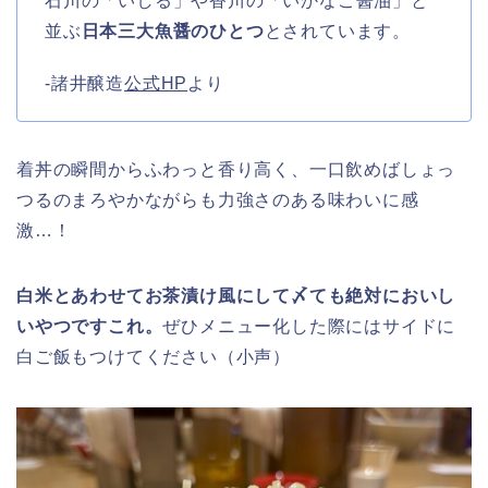
石川の「いしる」や香川の「いかなご醤油」と
並ぶ
日本三大魚醤のひとつ
とされています。
-諸井醸造
公式HP
より
着丼の瞬間からふわっと香り高く、一口飲めばしょっ
つるのまろやかながらも力強さのある味わいに感
激…！
白米とあわせてお茶漬け風にして〆ても絶対においし
いやつですこれ。
ぜひメニュー化した際にはサイドに
白ご飯もつけてください（小声）