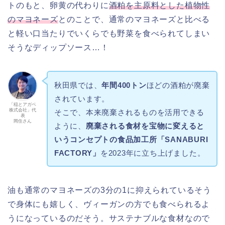
トのもと、卵黄の代わりに
酒粕を主原料とした植物性
のマヨネーズ
とのことで、通常のマヨネーズと比べる
と軽い口当たりでいくらでも野菜を食べられてしまい
そうなディップソース…！
秋田県では、
年間400トン
ほどの酒粕が廃棄
されています。
「稲とアガベ
株式会社」代
そこで、本来廃棄されるものを活用できる
表
岡住さん
ように、
廃棄される食材を宝物に変えると
いうコンセプトの食品加工所「SANABURI
FACTORY」
を2023年に立ち上げました。
油も通常のマヨネーズの3分の1に抑えられているそう
で身体にも嬉しく、ヴィーガンの方でも食べられるよ
うになっているのだそう。サステナブルな食材なので