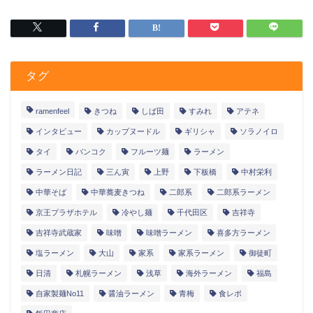
タグ
ramenfeel
きつね
しば田
すみれ
アテネ
インタビュー
カップヌードル
ギリシャ
ソラノイロ
タイ
バンコク
フルーツ麺
ラーメン
ラーメン日記
三ん寅
上野
下板橋
中村栄利
中華そば
中華蕎麦きつね
二郎系
二郎系ラーメン
京王プラザホテル
冷やし麺
千代田区
吉祥寺
吉祥寺武蔵家
味噌
味噌ラーメン
喜多方ラーメン
塩ラーメン
大山
家系
家系ラーメン
御徒町
日清
札幌ラーメン
浅草
海外ラーメン
福島
自家製麺No11
醤油ラーメン
青梅
食レポ