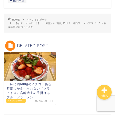
飯田商店
HOME
イベントレポート
【イベントレポート】「一風堂」×「稲とアガベ」男鹿ラーメンプロジェクトお
披露目会に行ってきた
RELATED POST
プロフィール
一杯に約600gのイチゴ！ある
時期しか食べられない『ソラ
ノイロ』宮崎店主の手掛ける
MENU
フルーツラーメン
2023年3月16日
イベントレポート