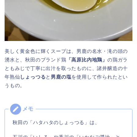
美しく黄金色に輝くスープは、男鹿の名水・滝の頭の
湧水と、秋田のブランド鶏
「高原比内地鶏」
の鶏ガラ
ともみじで丁寧に出汁を取ったものに、諸井醸造の十
年熟仙
しょっつる
と
男鹿の塩
を使用して作られたとい
うもの。
秋田の「ハタハタのしょっつる」は、