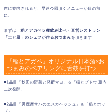
席に案内されると、早速今回頂くメニューが目の前
に。
まずは、
稲とアガベ５種飲み比べ
・
直営レストラン
「土と風」
のシェフが作るおつまみ
を頂きます！
「稲とアガベ」オリジナル日本酒×お
つまみのペアリングに舌鼓を打つ
■1品目「秋田の野菜と発酵マヨ」＆「
稲とブドウ 瓶内
二次発酵」
■2品目「男鹿産サバのエスカベッシュ」＆「
稲とホッ
プ
」