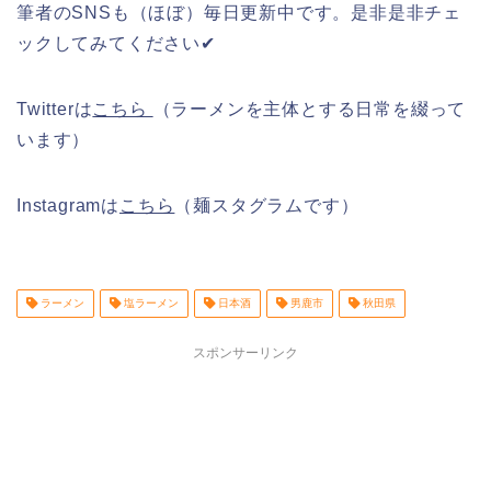
筆者のSNSも（ほぼ）毎日更新中です。是非是非チェ
ックしてみてください✔︎
Twitterは
こちら
（ラーメンを主体とする日常を綴って
います）
Instagramは
こちら
（麺スタグラムです）
ラーメン
塩ラーメン
日本酒
男鹿市
秋田県
スポンサーリンク