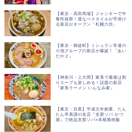
【東京・高田馬場】ジャンキーで中
毒性抜群！渡なべスタイルが手掛け
る新店がオープン「札幌六坊」
【東京・御徒町】ミシュラン常連の
小池グループの新店が爆誕！『あい
だや２』
【神奈川・上大岡】家系で最後は割
りスープも楽しめる！話題の新店
『家系ラーメン いんなみ家』
【東京・目黒】平成元年創業、たん
たん亭系譜の名店『支那ソバ かづ
屋』で絶品支那ソバ×本格魯肉飯