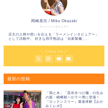
岡崎美玖 / Miku Okazaki
ラーメンインタビュアー
店主の人柄や想いを伝える「ラーメンインタビュアー」
として活動中。 好きな四字熟語は「自家製麺」。
＼ Follow me ／
最新の投稿
「鶏と水」「昆布水つけ麺」の生み
の親・嶋﨑順一がラー博に登場！
『ロックンスリー』最速体験【おか
みくレポ】