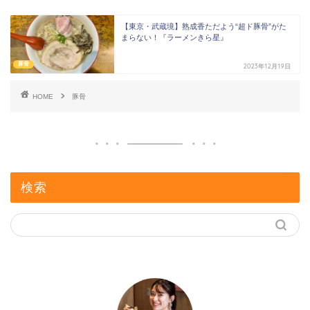
【東京・武蔵境】熟成香ただよう“超ド豚骨”がた
まらない！『ラーメンきら星』
豚骨
2023年12月19日
HOME
豚骨
検索