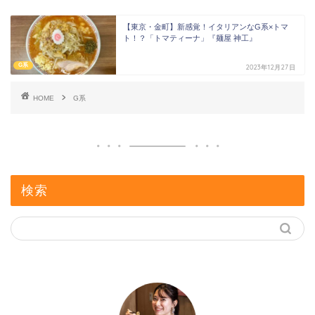
【東京・金町】新感覚！イタリアンなG系×トマ
ト！？「トマティーナ」『麺屋 神工』
G系
2023年12月27日
HOME
G系
検索