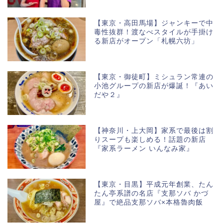
【東京・高田馬場】ジャンキーで中
毒性抜群！渡なべスタイルが手掛け
る新店がオープン「札幌六坊」
【東京・御徒町】ミシュラン常連の
小池グループの新店が爆誕！『あい
だや２』
【神奈川・上大岡】家系で最後は割
りスープも楽しめる！話題の新店
『家系ラーメン いんなみ家』
【東京・目黒】平成元年創業、たん
たん亭系譜の名店『支那ソバ かづ
屋』で絶品支那ソバ×本格魯肉飯