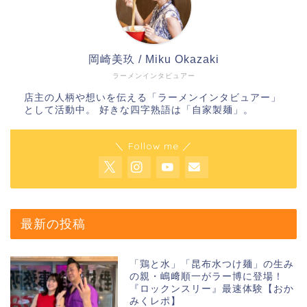
岡崎美玖 / Miku Okazaki
ラーメンインタビュアー
店主の人柄や想いを伝える「ラーメンインタビュアー」
として活動中。 好きな四字熟語は「自家製麺」。
＼ Follow me ／
最新の投稿
「鶏と水」「昆布水つけ麺」の生み
の親・嶋﨑順一がラー博に登場！
『ロックンスリー』最速体験【おか
みくレポ】