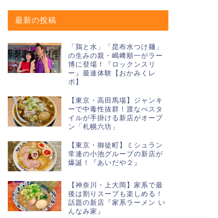
最新の投稿
「鶏と水」「昆布水つけ麺」
の生みの親・嶋﨑順一がラー
博に登場！『ロックンスリ
ー』最速体験【おかみくレ
ポ】
【東京・高田馬場】ジャンキ
ーで中毒性抜群！渡なべスタ
イルが手掛ける新店がオープ
ン「札幌六坊」
【東京・御徒町】ミシュラン
常連の小池グループの新店が
爆誕！『あいだや２』
【神奈川・上大岡】家系で最
後は割りスープも楽しめる！
話題の新店『家系ラーメン い
んなみ家』