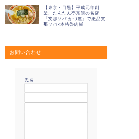
【東京・目黒】平成元年創
業、たんたん亭系譜の名店
『支那ソバ かづ屋』で絶品支
那ソバ×本格魯肉飯
お問い合わせ
氏名
メールアドレス
題名
メッセージ本文