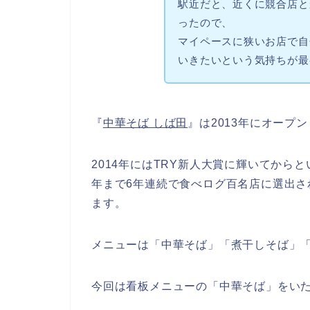
駅近だと、近くに競合店と
った
ので、
マイペースに狭いお店で自
いきたい
という気持ちが最
『
中華そば しば田
』は2013年にオープ
2014年にはTRY新人大賞に輝いてからと
年まで6年連続で食べログ百名店に選出さ
ます。
メニューは「中華そば」「煮干しそば」「
今回は看板メニューの
「中華そば」
をい