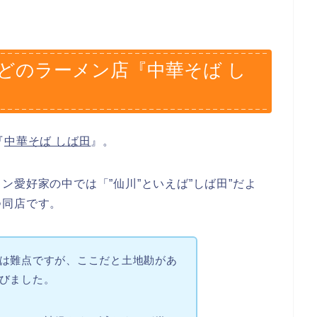
ほどのラーメン店『中華そば し
『
中華そば しば田
』。
愛好家の中では「”仙川”といえば”しば田”だよ
つ同店です。
は難点ですが、ここだと土地勘があ
びました。