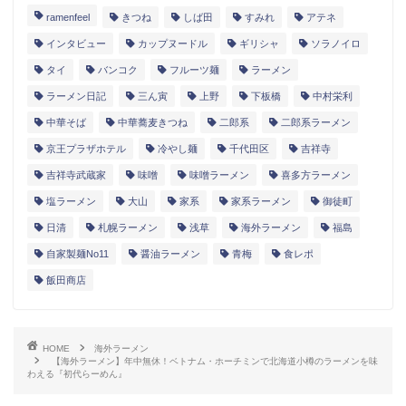
ramenfeel
きつね
しば田
すみれ
アテネ
インタビュー
カップヌードル
ギリシャ
ソラノイロ
タイ
バンコク
フルーツ麺
ラーメン
ラーメン日記
三ん寅
上野
下板橋
中村栄利
中華そば
中華蕎麦きつね
二郎系
二郎系ラーメン
京王プラザホテル
冷やし麺
千代田区
吉祥寺
吉祥寺武蔵家
味噌
味噌ラーメン
喜多方ラーメン
塩ラーメン
大山
家系
家系ラーメン
御徒町
日清
札幌ラーメン
浅草
海外ラーメン
福島
自家製麺No11
醤油ラーメン
青梅
食レポ
飯田商店
HOME
海外ラーメン
【海外ラーメン】年中無休！ベトナム・ホーチミンで北海道小樽のラーメンを味
わえる『初代らーめん』