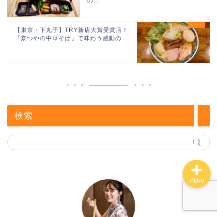
の...
【東京・下丸子】TRY新店大賞受賞店！
『奈つやの中華そば』で味わう感動の...
検索
プロフィール
MENU