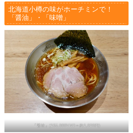
北海道小樽の味がホーチミンで！
「醤油」・「味噌」
「醤油」(165.000VND＝約1,020円)