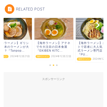
RELATED POST
海外ラーメン】アテネ
【海外ラーメン】エジプ
【海外ラーメン】ギ
今大注目の日本食屋
トで若者に大人気！？日
ャで日本のラーメン
KIBEN KITC...
式ラーメン専門店
人気！？『Tanpop..
『PU...
2024年12月22日
2024年12
ラーメン
海外ラーメン
2024年12月27日
海外ラーメン
スポンサーリンク