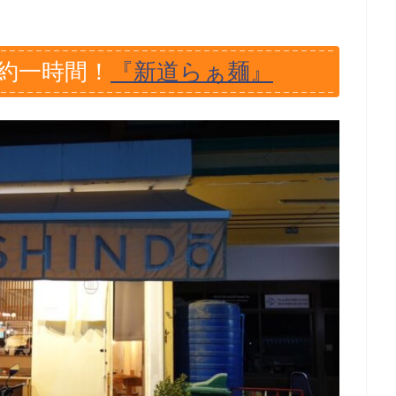
約一時間！
『新道らぁ麺』