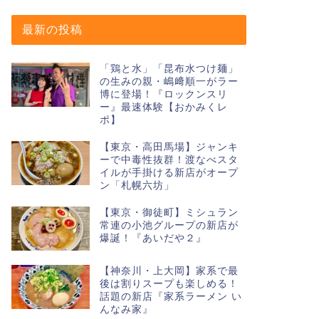
最新の投稿
「鶏と水」「昆布水つけ麺」
の生みの親・嶋﨑順一がラー
博に登場！『ロックンスリ
ー』最速体験【おかみくレ
ポ】
【東京・高田馬場】ジャンキ
ーで中毒性抜群！渡なべスタ
イルが手掛ける新店がオープ
ン「札幌六坊」
【東京・御徒町】ミシュラン
常連の小池グループの新店が
爆誕！『あいだや２』
【神奈川・上大岡】家系で最
後は割りスープも楽しめる！
話題の新店『家系ラーメン い
んなみ家』