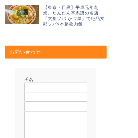
【東京・目黒】平成元年創
業、たんたん亭系譜の名店
『支那ソバ かづ屋』で絶品支
那ソバ×本格魯肉飯
お問い合わせ
氏名
メールアドレス
題名
メッセージ本文