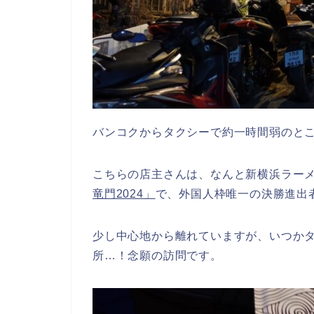
バンコクからタクシーで約一時間弱のと
こちらの店主さんは、なんと新横浜ラー
竜門2024」
で、外国人枠唯一の決勝進出
少し中心地から離れていますが、いつか
所…！念願の訪問です。