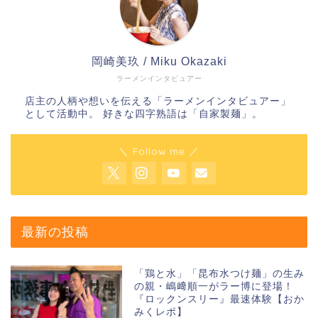
岡崎美玖 / Miku Okazaki
ラーメンインタビュアー
店主の人柄や想いを伝える「ラーメンインタビュアー」
として活動中。 好きな四字熟語は「自家製麺」。
＼ Follow me ／
最新の投稿
「鶏と水」「昆布水つけ麺」の生み
の親・嶋﨑順一がラー博に登場！
『ロックンスリー』最速体験【おか
みくレポ】