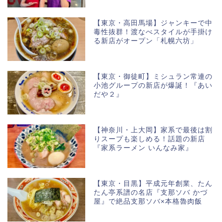
【東京・高田馬場】ジャンキーで中
毒性抜群！渡なべスタイルが手掛け
る新店がオープン「札幌六坊」
【東京・御徒町】ミシュラン常連の
小池グループの新店が爆誕！『あい
だや２』
【神奈川・上大岡】家系で最後は割
りスープも楽しめる！話題の新店
『家系ラーメン いんなみ家』
【東京・目黒】平成元年創業、たん
たん亭系譜の名店『支那ソバ かづ
屋』で絶品支那ソバ×本格魯肉飯