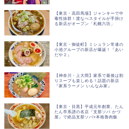
【東京・高田馬場】ジャンキーで中
毒性抜群！渡なべスタイルが手掛け
る新店がオープン「札幌六坊」
【東京・御徒町】ミシュラン常連の
小池グループの新店が爆誕！『あい
だや２』
【神奈川・上大岡】家系で最後は割
りスープも楽しめる！話題の新店
『家系ラーメン いんなみ家』
【東京・目黒】平成元年創業、たん
たん亭系譜の名店『支那ソバ かづ
屋』で絶品支那ソバ×本格魯肉飯