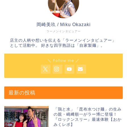
岡崎美玖 / Miku Okazaki
ラーメンインタビュアー
店主の人柄や想いを伝える「ラーメンインタビュアー」
として活動中。 好きな四字熟語は「自家製麺」。
＼ Follow me ／
最新の投稿
「鶏と水」「昆布水つけ麺」の生み
の親・嶋﨑順一がラー博に登場！
『ロックンスリー』最速体験【おか
みくレポ】