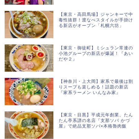
【東京・高田馬場】ジャンキーで中
毒性抜群！渡なべスタイルが手掛け
る新店がオープン「札幌六坊」
【東京・御徒町】ミシュラン常連の
小池グループの新店が爆誕！『あい
だや２』
【神奈川・上大岡】家系で最後は割
りスープも楽しめる！話題の新店
『家系ラーメン いんなみ家』
【東京・目黒】平成元年創業、たん
たん亭系譜の名店『支那ソバ かづ
屋』で絶品支那ソバ×本格魯肉飯