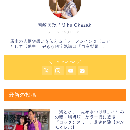
岡崎美玖 / Miku Okazaki
ラーメンインタビュアー
店主の人柄や想いを伝える「ラーメンインタビュアー」
として活動中。 好きな四字熟語は「自家製麺」。
＼ Follow me ／
最新の投稿
「鶏と水」「昆布水つけ麺」の生み
の親・嶋﨑順一がラー博に登場！
『ロックンスリー』最速体験【おか
みくレポ】