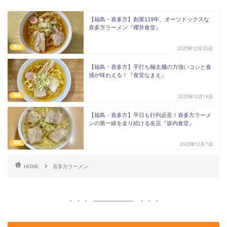
【福島・喜多方】創業119年、オーソドックスな
喜多方ラーメン『櫻井食堂』
醤油
2023年12月20日
【福島・喜多方】手打ち極太麺の力強いコシと食
感が味わえる！『食堂なまえ』
福島
2023年12月14日
【福島・喜多方】平日も行列必至！喜多方ラーメ
ンの第一線を走り続ける名店『坂内食堂』
福島
2023年12月7日
HOME
喜多方ラーメン