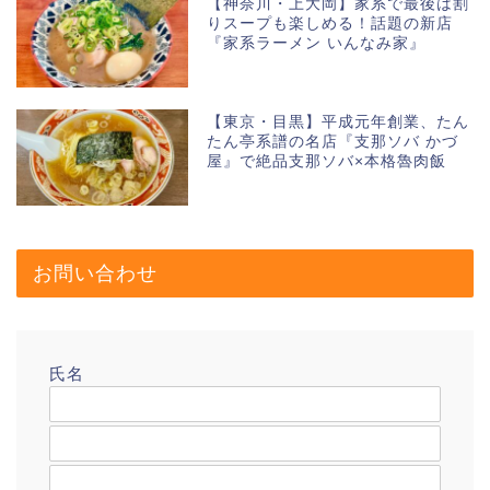
【神奈川・上大岡】家系で最後は割
りスープも楽しめる！話題の新店
『家系ラーメン いんなみ家』
【東京・目黒】平成元年創業、たん
たん亭系譜の名店『支那ソバ かづ
屋』で絶品支那ソバ×本格魯肉飯
お問い合わせ
氏名
メールアドレス
題名