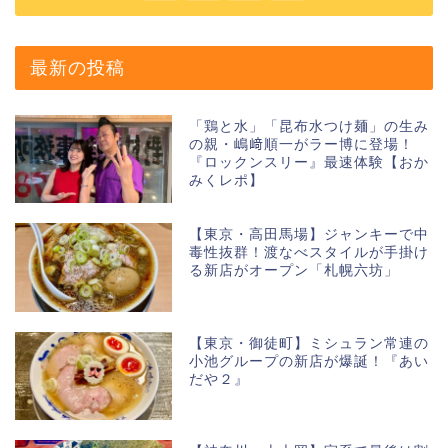
最新の投稿
「鶏と水」「昆布水つけ麺」の生み
の親・嶋﨑順一がラー博に登場！
『ロックンスリー』最速体験【おか
みくレポ】
【東京・高田馬場】ジャンキーで中
毒性抜群！渡なべスタイルが手掛け
る新店がオープン「札幌六坊」
【東京・御徒町】ミシュラン常連の
小池グループの新店が爆誕！『あい
だや２』