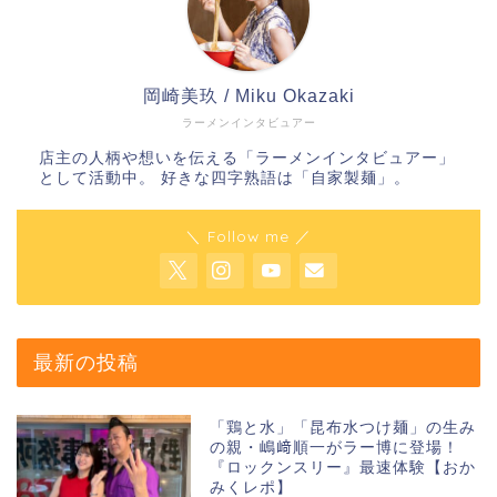
岡崎美玖 / Miku Okazaki
ラーメンインタビュアー
店主の人柄や想いを伝える「ラーメンインタビュアー」
として活動中。 好きな四字熟語は「自家製麺」。
＼ Follow me ／
最新の投稿
「鶏と水」「昆布水つけ麺」の生み
の親・嶋﨑順一がラー博に登場！
『ロックンスリー』最速体験【おか
みくレポ】