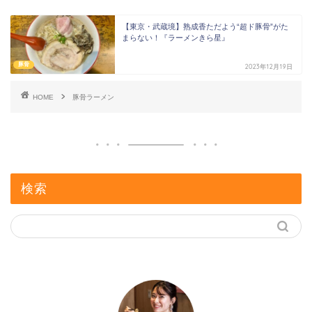
【東京・武蔵境】熟成香ただよう“超ド豚骨”がた
まらない！『ラーメンきら星』
豚骨
2023年12月19日
HOME
豚骨ラーメン
検索