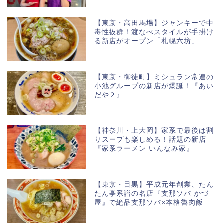
【東京・高田馬場】ジャンキーで中
毒性抜群！渡なべスタイルが手掛け
る新店がオープン「札幌六坊」
【東京・御徒町】ミシュラン常連の
小池グループの新店が爆誕！『あい
だや２』
【神奈川・上大岡】家系で最後は割
りスープも楽しめる！話題の新店
『家系ラーメン いんなみ家』
【東京・目黒】平成元年創業、たん
たん亭系譜の名店『支那ソバ かづ
屋』で絶品支那ソバ×本格魯肉飯