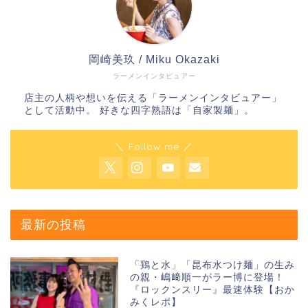
岡崎美玖 / Miku Okazaki
ラーメンインタビュアー
店主の人柄や想いを伝える「ラーメンインタビュアー」
として活動中。 好きな四字熟語は「自家製麺」。
＼ Follow me ／
最新の投稿
「鶏と水」「昆布水つけ麺」の生み
の親・嶋﨑順一がラー博に登場！
『ロックンスリー』最速体験【おか
みくレポ】