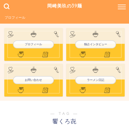
岡崎美玖の39麺
プロフィール
プロフィール
独占インタビュー
お問い合わせ
ラーメン日記
― TAG ―
饗くろ㐂