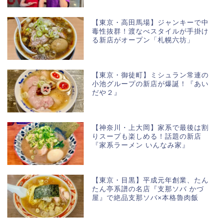
【東京・高田馬場】ジャンキーで中
毒性抜群！渡なべスタイルが手掛け
る新店がオープン「札幌六坊」
【東京・御徒町】ミシュラン常連の
小池グループの新店が爆誕！『あい
だや２』
【神奈川・上大岡】家系で最後は割
りスープも楽しめる！話題の新店
『家系ラーメン いんなみ家』
【東京・目黒】平成元年創業、たん
たん亭系譜の名店『支那ソバ かづ
屋』で絶品支那ソバ×本格魯肉飯