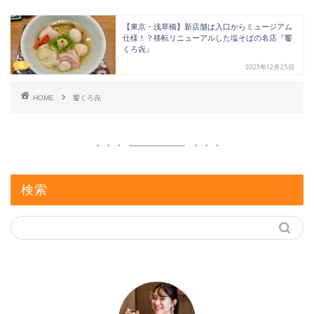
【東京・浅草橋】新店舗は入口からミュージアム
仕様！？移転リニューアルした塩そばの名店『饗
くろ㐂』
塩
2023年12月25日
HOME
饗くろ㐂
検索