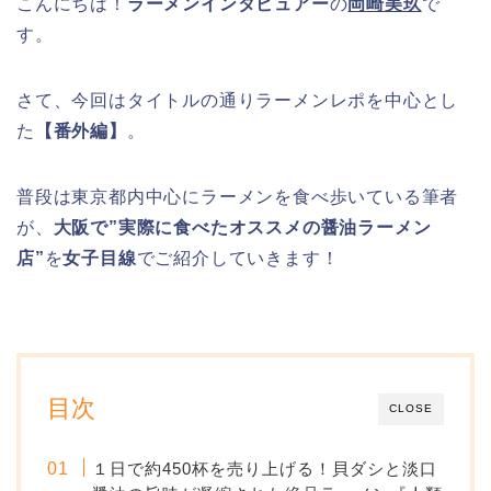
こんにちは！
ラーメンインタビュアー
の
岡崎美玖
で
す。
さて、今回はタイトルの通りラーメンレポを中心とし
た
【番外編】
。
普段は東京都内中心にラーメンを食べ歩いている筆者
が、
大阪で”実際に食べたオススメの醤油ラーメン
店”
を
女子目線
でご紹介していきます！
目次
CLOSE
１日で約450杯を売り上げる！貝ダシと淡口