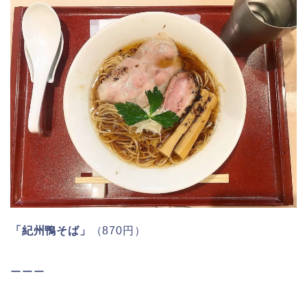
「紀州鴨そば」
（870円）
ーーー