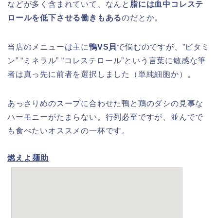
などが多く含まれていて、なんと
脂には血中コレステ
ロールを低下させる働きもある
のだとか。
当店のメニューは主に
鴨VS貝
で悩むのですが、”ビタミ
ン” “ミネラル” “コレステロール”という言葉に敏感な筆
者は真っ先に前者を選択しました（単純細胞か）。
あっさりめのスープに合わせた鴨と鶏のダシの見事な
ハーモニーがたまらない。行列必至ですが、並んでで
も食べたいオススメの一杯です。
燃えよ麺助