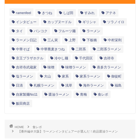
ramenfeel
きつね
しば田
すみれ
アテネ
インタビュー
カップヌードル
ギリシャ
ソラノイロ
タイ
バンコク
フルーツ麺
ラーメン
ラーメン日記
三ん寅
上野
下板橋
中村栄利
中華そば
中華蕎麦きつね
二郎系
二郎系ラーメン
京王プラザホテル
冷やし麺
千代田区
吉祥寺
吉祥寺武蔵家
味噌
味噌ラーメン
喜多方ラーメン
塩ラーメン
大山
家系
家系ラーメン
御徒町
日清
札幌ラーメン
浅草
海外ラーメン
福島
自家製麺No11
醤油ラーメン
青梅
食レポ
飯田商店
HOME
食レポ
【番外編＠大阪】ラーメンインタビュアーが選んだ！絶品醤油ラーメン