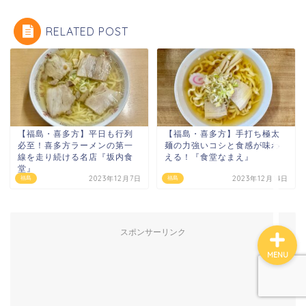
RELATED POST
【福島・喜多方】平日も行列
【福島・喜多方】手打ち極太
必至！喜多方ラーメンの第一
麺の力強いコシと食感が味わ
線を走り続ける名店『坂内食
える！『食堂なまえ』
プロフィール
堂』
2023年12月7日
2023年12月14日
福島
福島
スポンサーリンク
MENU