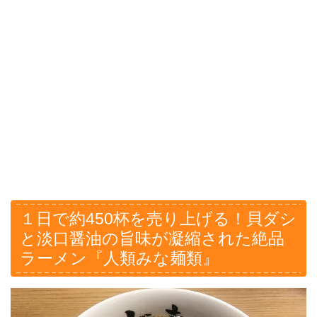
１日で約450杯を売り上げる！貝ダシ
と淡口醤油の旨味が凝縮された絶品
ラーメン『人類みな麺類』