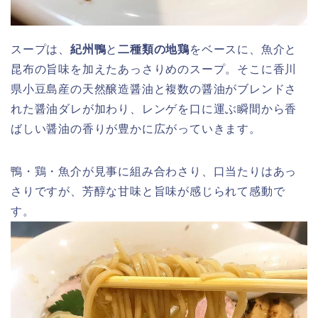
スープは、
紀州鴨
と
二種類の地鶏
をベースに、魚介と
昆布の旨味を加えたあっさりめのスープ。そこに香川
県小豆島産の天然醸造醤油と複数の醤油がブレンドさ
れた醤油ダレが加わり、レンゲを口に運ぶ瞬間から香
ばしい醤油の香りが豊かに広がっていきます。
鴨・鶏・魚介が見事に組み合わさり、口当たりはあっ
さりですが、芳醇な甘味と旨味が感じられて感動で
す。