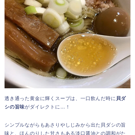
透き通った黄金に輝くスープは、一口飲んだ時に
貝ダ
シの旨味
がダイレクトに…！
シンプルながらもあさりやしじみから出た貝ダシの旨
味と、ほんのりした甘さもある淡口醤油との調和がた