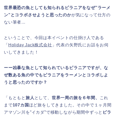
世界最恐の魚としても知られるピラニアをなぜ”ラーメ
ン”とコラボさせようと思ったのか
が気になって仕方の
ない筆者…
ということで、今回は本イベントの仕掛け人である
「
Holiday Jack株式会社
」代表の矢野氏にお話をお伺
いしてきました！
ーー凶暴な魚として知られているピラニアですが、な
ぜ数ある魚の中でもピラニアをラーメンとコラボしよ
うと思ったのですか？
「もともと
旅人
として、
世界一周の旅を６年間、
これ
まで
107カ国
ほど旅をしてきました。その中で１ヶ月間
アマゾン川を”イカダ”で移動しながら期間中ずっと
ピラ