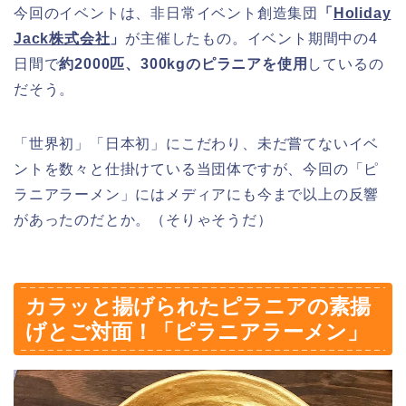
今回のイベントは、非日常イベント創造集団
「
Holiday
Jack株式会社
」
が主催したもの。イベント期間中の4
日間で
約2000匹、300kgのピラニアを使用
しているの
だそう。
「世界初」「日本初」にこだわり、未だ嘗てないイベ
ントを数々と仕掛けている当団体ですが、今回の「ピ
ラニアラーメン」にはメディアにも今まで以上の反響
があったのだとか。（そりゃそうだ）
カラッと揚げられたピラニアの素揚
げとご対面！「ピラニアラーメン」