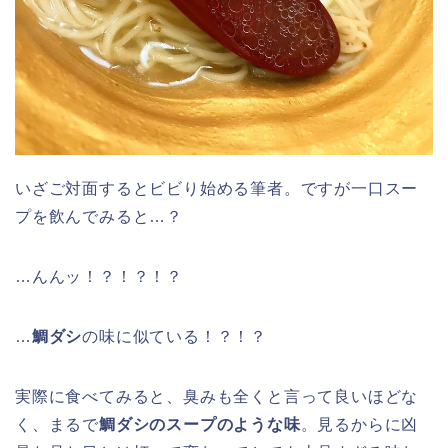
いざご対面するとビビり始める筆者。ですが一口スー
プを飲んでみると…？
…んんッ！？！？！？
…
鯛ダシ
の味に似ている！？！？
実際に食べてみると、臭みも全くと言って良いほどな
く、まるで
鯛ダシのスープのような味
。見るからに凶