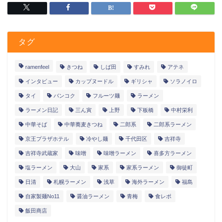
タグ
ramenfeel
きつね
しば田
すみれ
アテネ
インタビュー
カップヌードル
ギリシャ
ソラノイロ
タイ
バンコク
フルーツ麺
ラーメン
ラーメン日記
三ん寅
上野
下板橋
中村栄利
中華そば
中華蕎麦きつね
二郎系
二郎系ラーメン
京王プラザホテル
冷やし麺
千代田区
吉祥寺
吉祥寺武蔵家
味噌
味噌ラーメン
喜多方ラーメン
塩ラーメン
大山
家系
家系ラーメン
御徒町
日清
札幌ラーメン
浅草
海外ラーメン
福島
自家製麺No11
醤油ラーメン
青梅
食レポ
飯田商店