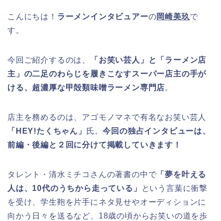
こんにちは！
ラーメンインタビュアー
の
岡崎美玖
で
す。
今回ご紹介するのは、
「お笑い芸人」と「ラーメン店
主」の二足のわらじを履きこなすスーパー店主の手が
ける、超濃厚な甲殻類味噌ラーメン専門店
。
店主を務めるのは、アゴモノマネで有名なお笑い芸人
「HEY!たくちゃん」
氏。
今回の独占インタビューは、
前編・後編と２回に分けて掲載していきます！
タレント・清水ミチコさんの著書の中で
「夢を叶える
人は、10代のうちから走っている」
という言葉に衝撃
を受け、学生鞄を片手にネタ見せやオーディションに
向かう日々を送るなど、18歳の頃からお笑いの道を歩