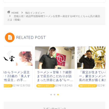
HOME
独占インタビュー
芸能人初！絶品甲殻類味噌ラーメンを世界へ発信するHEY!たくちゃん氏の素顔
とは（後編）
RELATED POST
AKBからラーメン店主
ラーメン＋甘味！？細部
「親父が生きている
転身！22歳の「美人す
まで店主のこだわりが詰
ー」蒙古タンメン中
女性店主」の手...
まった渋谷にある"らー...
長の次男が描く未来
2021年12月15日
2021年11月24日
2022年2月
インタビュー
独占インタビュー
独占インタビュー
スポンサーリンク