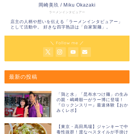
岡崎美玖 / Miku Okazaki
ラーメンインタビュアー
店主の人柄や想いを伝える「ラーメンインタビュアー」
として活動中。 好きな四字熟語は「自家製麺」。
＼ Follow me ／
最新の投稿
「鶏と水」「昆布水つけ麺」の生み
の親・嶋﨑順一がラー博に登場！
『ロックンスリー』最速体験【おか
みくレポ】
【東京・高田馬場】ジャンキーで中
毒性抜群！渡なべスタイルが手掛け