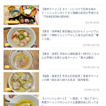
【海外ラーメン】タイ・バンコクで日本を味わ
う！ミシュランガイドタイ掲載の名店が手掛ける
『TSUKESOBA SENSE』
海外ラーメン
2025年1月8日
【東京・浅草橋】新店舗は入口からミュージアム
仕様！？移転リニューアルした塩そばの名店『饗
くろ㐂』
塩
2023年12月25日
【東京・浅草】渋谷から移転復活！HEY!たくちゃ
んが手掛ける新たな塩ラーメン『鬼そば藤谷』
塩
2023年12月17日
【福島・喜多方】平日も行列必至！喜多方ラーメ
ンの第一線を走り続ける名店『坂内食堂』
福島
2023年12月7日
【イベントレポート】「一風堂」×「稲とアガベ」
男鹿ラーメンプロジェクトお披露目会に行ってき
た