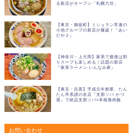
る新店がオープン「札幌六坊」
【東京・御徒町】ミシュラン常連の
小池グループの新店が爆誕！『あい
だや２』
【神奈川・上大岡】家系で最後は割
りスープも楽しめる！話題の新店
『家系ラーメン いんなみ家』
【東京・目黒】平成元年創業、たん
たん亭系譜の名店『支那ソバ かづ
屋』で絶品支那ソバ×本格魯肉飯
お問い合わせ