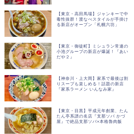
【東京・高田馬場】ジャンキーで中
毒性抜群！渡なべスタイルが手掛け
る新店がオープン「札幌六坊」
【東京・御徒町】ミシュラン常連の
小池グループの新店が爆誕！『あい
だや２』
【神奈川・上大岡】家系で最後は割
りスープも楽しめる！話題の新店
『家系ラーメン いんなみ家』
【東京・目黒】平成元年創業、たん
たん亭系譜の名店『支那ソバ かづ
屋』で絶品支那ソバ×本格魯肉飯