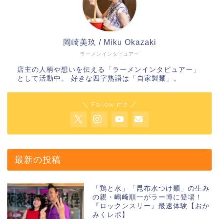
岡崎美玖 / Miku Okazaki
ラーメンインタビュアー
店主の人柄や想いを伝える「ラーメンインタビュアー」
として活動中。 好きな四字熟語は「自家製麺」。
＼ Follow me ／
最新の投稿
「鶏と水」「昆布水つけ麺」の生み
の親・嶋﨑順一がラー博に登場！
『ロックンスリー』最速体験【おか
みくレポ】