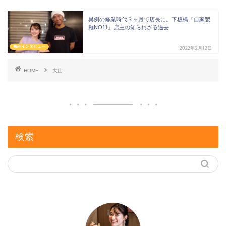
異例の修業時代３ヶ月で店長に。下板橋『自家製
麺NO11』店主の知られざる過去
独占インタビュー
2022年2月12日
HOME
大山
検索