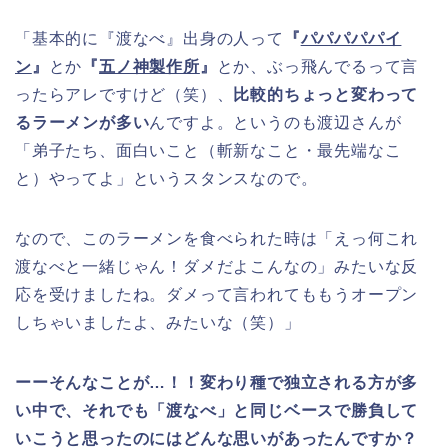
「基本的に『渡なべ』出身の人って
『
パパパパパイ
ン
』
とか
『
五ノ神製作所
』
とか、ぶっ飛んでるって言
ったらアレですけど（笑）、
比較的ちょっと変わって
るラーメンが多い
んですよ。というのも渡辺さんが
「弟子たち、面白いこと（斬新なこと・最先端なこ
と）やってよ」というスタンスなので。
なので、このラーメンを食べられた時は「えっ何これ
渡なべと一緒じゃん！ダメだよこんなの」みたいな反
応を受けましたね。ダメって言われてももうオープン
しちゃいましたよ、みたいな（笑）」
ーーそんなことが…！！変わり種で独立される方が多
い中で、それでも「渡なべ」と同じベースで勝負して
いこうと思ったのにはどんな思いがあったんですか？