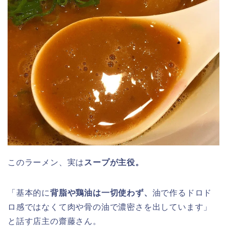
このラーメン、実は
スープが主役。
「基本的に
背脂や鶏油は一切使わず、
油で作るドロド
ロ感ではなくて肉や骨の油で濃密さを出しています」
と話す店主の齋藤さん。