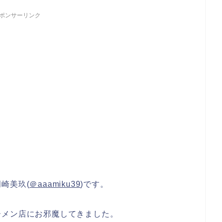
ポンサーリンク
岡崎美玖
(
＠aaamiku39
)です。
ーメン店
にお邪魔してきました。