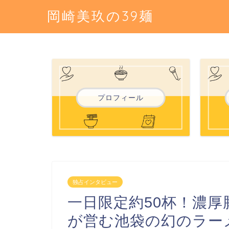
岡崎美玖の39麺
プロフィール
独占インタビュー
一日限定約50杯！濃
が営む池袋の幻のラー