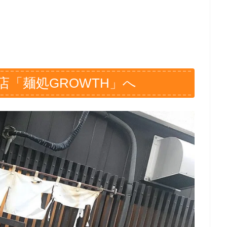
「麺処GROWTH」へ