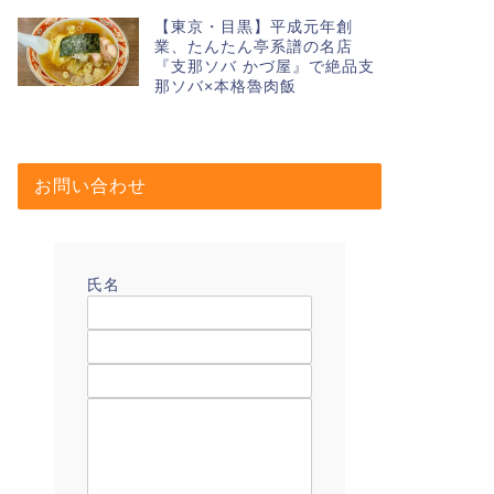
【東京・目黒】平成元年創
業、たんたん亭系譜の名店
『支那ソバ かづ屋』で絶品支
那ソバ×本格魯肉飯
お問い合わせ
氏名
メールアドレス
題名
メッセージ本文