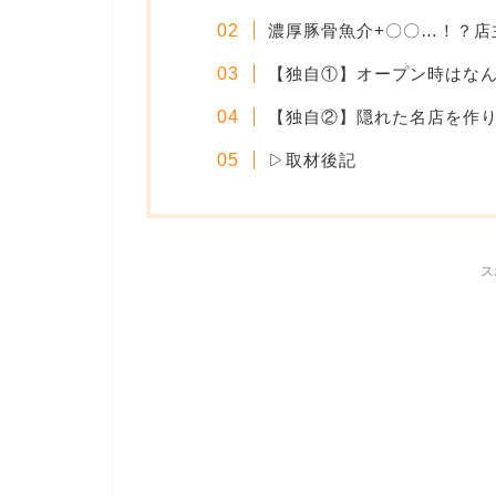
濃厚豚骨魚介+〇〇…！？店
【独自①】オープン時はな
【独自②】隠れた名店を作
▷取材後記
ス