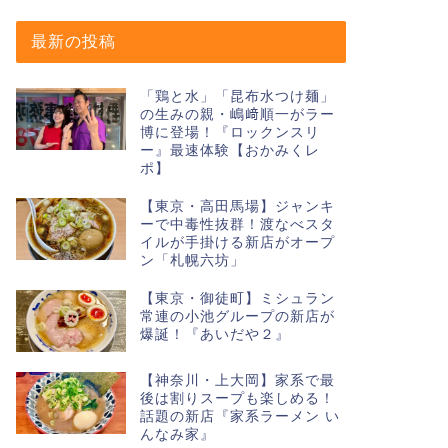
最新の投稿
「鶏と水」「昆布水つけ麺」
の生みの親・嶋﨑順一がラー
博に登場！『ロックンスリ
ー』最速体験【おかみくレ
ポ】
【東京・高田馬場】ジャンキ
ーで中毒性抜群！渡なべスタ
イルが手掛ける新店がオープ
ン「札幌六坊」
【東京・御徒町】ミシュラン
常連の小池グループの新店が
爆誕！『あいだや２』
【神奈川・上大岡】家系で最
後は割りスープも楽しめる！
話題の新店『家系ラーメン い
んなみ家』